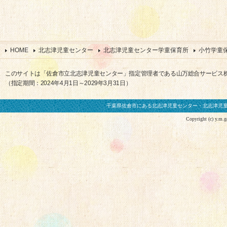
HOME
北志津児童センター
北志津児童センター学童保育所
小竹学童
このサイトは「佐倉市立北志津児童センター」指定管理者である山万総合サービス
（指定期間：2024年4月1日～2029年3月31日）
千葉県佐倉市にある北志津児童センター・北志津児
Copyright (c) y.m.gen