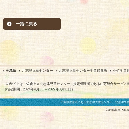
HOME
北志津児童センター
北志津児童センター学童保育所
小竹学童
このサイトは「佐倉市立北志津児童センター」指定管理者である山万総合サービス
（指定期間：2024年4月1日～2029年3月31日）
千葉県佐倉市にある北志津児童センター・北志津児
Copyright (c) y.m.gen