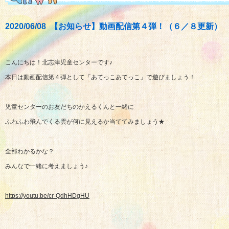
2020/06/08 【お知らせ】動画配信第４弾！（６／８更新）
こんにちは！北志津児童センターです♪
本日は動画配信第４弾として「あてっこあてっこ」で遊びましょう！
児童センターのお友だちのかえるくんと一緒に
ふわふわ飛んでくる雲が何に見えるか当ててみましょう★
全部わかるかな？
みんなで一緒に考えましょう♪
https://youtu.be/cr-QdhHDgHU